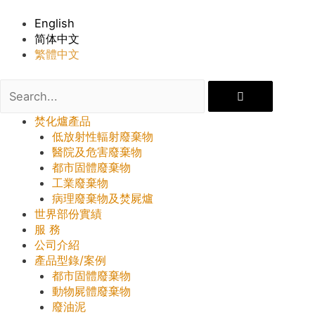
English
简体中文
繁體中文
焚化爐產品
低放射性輻射廢棄物
醫院及危害廢棄物
都市固體廢棄物
工業廢棄物
病理廢棄物及焚屍爐
世界部份實績
服 務
公司介紹
產品型錄/案例
都市固體廢棄物
動物屍體廢棄物
廢油泥