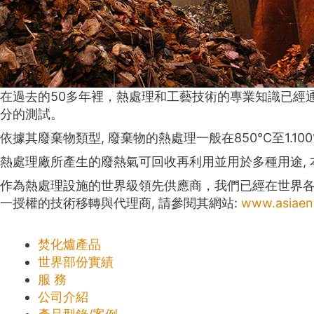
在過去的50多年裡，熱處理和工藝技術的專業知識已經
分的測試。
依據其廢棄物類型, 廢棄物的熱處理一般在850°C至1.10
熱處理廠所產生的廢熱氣可回收再利用並用於多種用途,
作為熱處理設施的世界級領先供應商，我們已經在世界各地建立
一授權的技術移轉與代理商, 請參閱其網站:
www.asiaen
焚化爐產品
世界部份實績
服 務
公司介紹